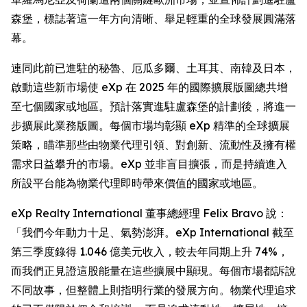
森堡，標誌著這一年方向清晰、舉足輕重的全球發展圓滿落
幕。
連同此前已進駐的秘魯、厄瓜多爾、土耳其、南韓及日本，
啟動這些新市場使 eXp 在 2025 年的國際擴展版圖總共增
至七個國家或地區。預計落實進駐盧森堡的計劃後，將進一
步擴展此業務版圖。每個市場均彰顯 eXp 精準的全球擴展
策略，瞄準那些由物業代理引領、對創新、流動性及擁有權
需求日益攀升的市場。eXp 並非盲目擴張，而是持續進入
所設平台能為物業代理即時帶來價值的國家或地區。
eXp Realty International 董事總經理 Felix Bravo 說：
「我們今年動力十足、氣勢澎湃。eXp International 截至
第三季度錄得 1.046 億美元收入，較去年同期上升 74%，
而我們正見證這股能量在這些擴展中顯現。每個市場都訴說
不同故事，但整體上則指明行業的發展方向。物業代理追求