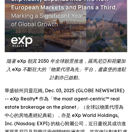
隨著 eXp 朝其 2030 年全球願景推進，羅馬尼亞和荷蘭加
入 eXp 不斷壯大的「物業代理為先」平台，盧森堡的進駐
計劃亦已啟動。
華盛頓州貝靈厄姆, Dec. 03, 2025 (GLOBE NEWSWIRE)
-- eXp Realty® 作為「the most agent-centric™ real
estate brokerage on the planet」（全球以物業代理為
中心的房地產經紀典範），亦是 eXp World Holdings,
Inc. (Nasdaq: EXPI) 的核心附屬公司，近日慶祝其成功進
軍羅馬尼亞及荷蘭這兩個關鍵歐洲市場，並宣佈計劃進駐盧