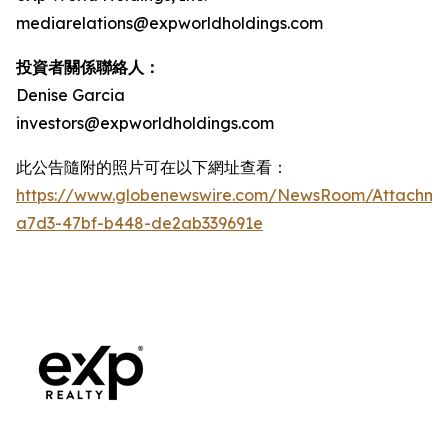
mediarelations@expworldholdings.com
投資者關係聯絡人：
Denise Garcia
investors@expworldholdings.com
此公告隨附的照片可在以下網址查看：
https://www.globenewswire.com/NewsRoom/Attachm
a7d3-47bf-b448-de2ab339691e