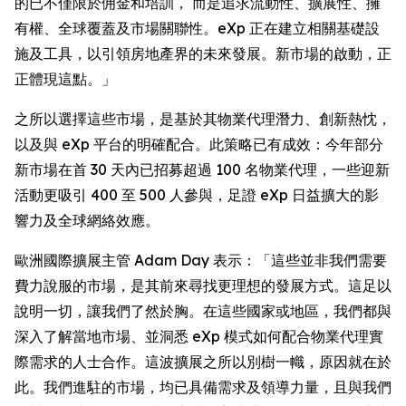
的已不僅限於佣金和培訓， 而是追求流動性、擴展性、擁
有權、全球覆蓋及市場關聯性。eXp 正在建立相關基礎設
施及工具，以引領房地產界的未來發展。新市場的啟動，正
正體現這點。」
之所以選擇這些市場，是基於其物業代理潛力、創新熱忱，
以及與 eXp 平台的明確配合。此策略已有成效：今年部分
新市場在首 30 天內已招募超過 100 名物業代理，一些迎新
活動更吸引 400 至 500 人參與，足證 eXp 日益擴大的影
響力及全球網絡效應。
歐洲國際擴展主管 Adam Day 表示：「這些並非我們需要
費力說服的市場，是其前來尋找更理想的發展方式。這足以
說明一切，讓我們了然於胸。在這些國家或地區，我們都與
深入了解當地市場、並洞悉 eXp 模式如何配合物業代理實
際需求的人士合作。這波擴展之所以別樹一幟，原因就在於
此。我們進駐的市場，均已具備需求及領導力量，且與我們