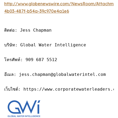
http://www.globenewswire.com/NewsRoom/Attachme
4b03-487f-b54a-39c970e4a1e6
ติดต่อ: Jess Chapman

บริษัท: Global Water Intelligence

โทรศัพท์: 909 687 5512

อีเมล: jess.chapman@globalwaterintel.com

เว็บไซต์: https://www.corporatewaterleaders.c